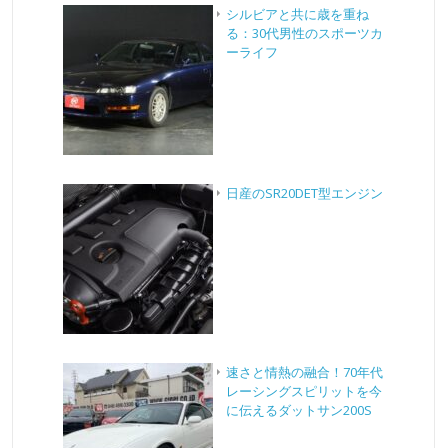
シルビアと共に歳を重ね
る：30代男性のスポーツカ
ーライフ
日産のSR20DET型エンジン
速さと情熱の融合！70年代
レーシングスピリットを今
に伝えるダットサン200S