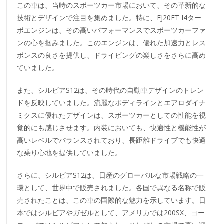
この車は、当時のスポーツカー市場において、その革新的な
技術とデザインで注目を集めました。特に、FJ20ET I4ター
ボエンジンは、その高いパフォーマンスでスポーツカーファ
ンの心を掴みました。このエンジンは、優れた加速力とレス
ポンスの良さを提供し、ドライビングの楽しさをさらに高め
ていました。
また、シルビアS12は、その時代の自動車デザインのトレン
ドを反映していました。流麗なボディラインとエアロダイナ
ミクスに優れたデザインは、スポーツカーとしての性能を視
覚的にも感じさせます。内装においても、快適性と機能性が
高いレベルでバランスされており、長距離ドライブでも快適
な乗り心地を提供していました。
さらに、シルビアS12は、日産のグローバルな市場戦略の一
環として、世界中で販売されました。各国で異なる名称で販
売されたことは、この車の国際的な魅力を示しています。日
本ではシルビアやガゼルとして、アメリカでは200SX、ヨー