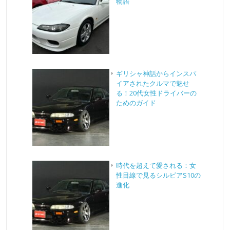
物語
ギリシャ神話からインスパ
イアされたクルマで魅せ
る！20代女性ドライバーの
ためのガイド
時代を超えて愛される：女
性目線で見るシルビアS10の
進化