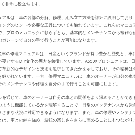
って非常に役立ちます。
ュアルは、車の各部の分解、修理、組み立て方法を詳細に説明しており
ィングのヒントや必要な工具についても触れています。これらのマニュ
で、プロのメカニックに頼らずとも、基本的なメンテナンスから複雑な
のガレージで自分の手で行うことが可能になります。
と日産車の修理マニュアルは、日産というブランドが持つ豊かな歴史と、車
要とするDIY文化の両方を象徴しています。A550Xプロジェクトは、
て革新的なデザインと技術を追求してきたかを示しており、その精神は
き継がれています。一方、修理マニュアルは、車のオーナーが自分の車
そのメンテナンスや修理を自分の手で行うことを可能にします。
ルを通じて、車のオーナーは自分の車との関係をより深めることができ
のように機能しているかを理解することで、日常のメンテナンスから緊
まざまな状況に対応できるようになります。また、車の修理やメンテナ
とは、車との絆を強め、運転の楽しさをさらに高めることにもつながり