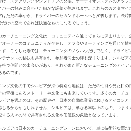
付け、ステアリングやシフトノブの交換、オーディオシステムのアップ
イバーの好みに合わせた細かな調整が施されます。これらのカスタマイ
アはただの車から、ドライバーのセカンドホームへと変貌します。長時
分だけの空間であれば快適なものになるでしょう。
のカーチューニング文化は、コミュニティを通じてさらに深まります。
アオーナーのコミュニティが存在し、オフ会やミーティングを通じて情
ます。こうした場では、チューニングのノウハウだけでなく、ドライビ
ンテナンスの秘訣も共有され、参加者同士の絆も深まります。シルビア
を持つ仲間との出会いがあり、それがまた新たなチューニングのアイデ
あるのです。
ニング文化の中でシルビアが持つ特別な地位は、ただの性能や見た目の
その背後にあるストーリーや文化にも由来しています。多くのカーチュ
ルビアを選ぶのは、その歴史や、日本の自動車業界におけるアイコンと
感じるからかもしれません。シルビアは、単なる車以上のもの、つまり
愛する人々の間で共有される文化や価値観の象徴となっています。
シルビアは日本のカーチューニングシーンにおいて、単に技術的な面だ