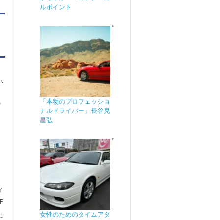
ルポイント
い
す
「本物のプロフェッショ
プ
ナルドライバー」長谷見
昌弘
、
サ
ィ
F
た
女性のためのタイムアタ