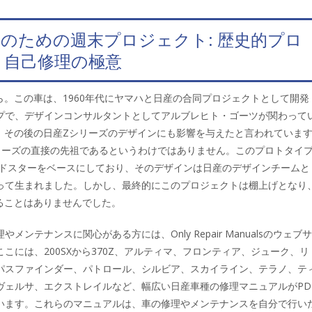
のための週末プロジェクト: 歴史的プロ
と自己修理の極意
から。この車は、1960年代にヤマハと日産の合同プロジェクトとして開発
プで、デザインコンサルタントとしてアルブレヒト・ゴーツが関わって
Xは、その後の日産Zシリーズのデザインにも影響を与えたと言われていま
リーズの直接の先祖であるというわけではありません。このプロトタイ
ロードスターをベースにしており、そのデザインは日産のデザインチームと
って生まれました。しかし、最終的にこのプロジェクトは棚上げとなり
出ることはありませんでした。
メンテナンスに関心がある方には、Only Repair Manualsのウェブ
こには、200SXから370Z、アルティマ、フロンティア、ジューク、リ
パスファインダー、パトロール、シルビア、スカイライン、テラノ、テ
ヴェルサ、エクストレイルなど、幅広い日産車種の修理マニュアルがPD
います。これらのマニュアルは、車の修理やメンテナンスを自分で行い