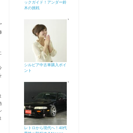
ックガイド！アンダー鈴
木の挑戦
、
ア
修
に
日
シルビア中古車購入ポイ
今
ント
を
ま
急
ン
ま
レトロから現代へ！40代