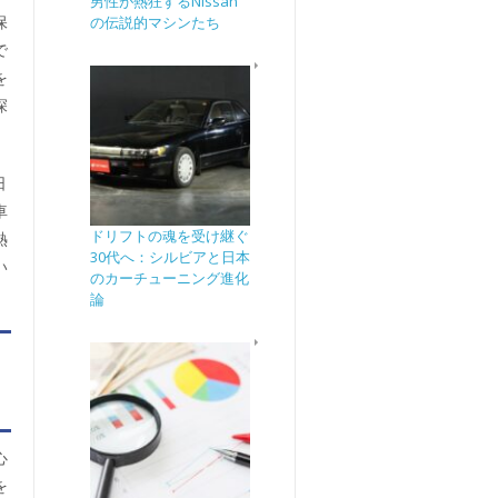
男性が熱狂するNissan
保
の伝説的マシンたち
で
を
深
日
車
ドリフトの魂を受け継ぐ
熱
30代へ：シルビアと日本
い
のカーチューニング進化
論
ュ
心
を