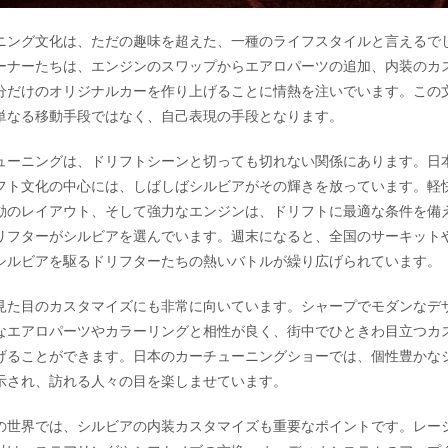
ニング文化は、ただの趣味を超えた、一種のライフスタイルと言えるで
ーナーたちは、エンジンのスワップからエアロパーツの追加、内装のカ
分だけのオリジナルカーを作り上げることに情熱を注いでいます。この
単なる移動手段ではなく、自己表現の手段となります。
ューニングは、ドリフトシーンと切っても切れない関係にあります。日
フト文化の中心には、しばしばシルビアがその輝きを放っています。軽
動のレイアウト、そして強力なエンジンは、ドリフトに最適な条件を備
リフターがシルビアを選んでいます。週末になると、全国のサーキット
シルビアを駆るドリフターたちの熱いバトルが繰り広げられています。
見た目のカスタマイズにも非常に向いています。シャープでモダンなデ
なエアロパーツやカラーリングと相性が良く、街中でひときわ目立つカ
げることができます。日本のカーチューニングショーでは、個性豊かな
示され、訪れる人々の目を楽しませています。
の世界では、シルビアの内装カスタマイズも重要なポイントです。レー