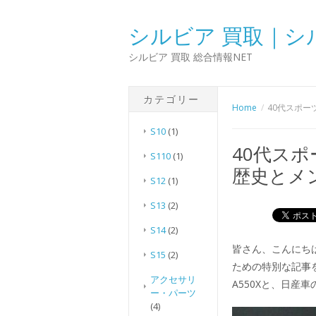
シルビア 買取｜シ
シルビア 買取 総合情報NET
カテゴリー
Home
40代スポ
S10
(1)
40代ス
S110
(1)
歴史とメ
S12
(1)
S13
(2)
S14
(2)
皆さん、こんにち
S15
(2)
ための特別な記事
アクセサリ
A550Xと、日産
ー・パーツ
(4)