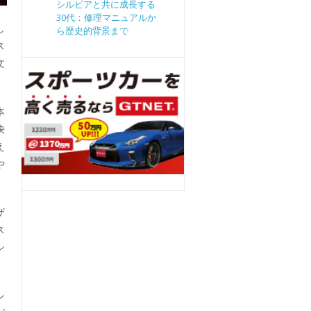
シルビアと共に成長する
30代：修理マニュアルか
し
ら歴史的背景まで
ス
文
本
快
え
や
ザ
ス
シ
シ