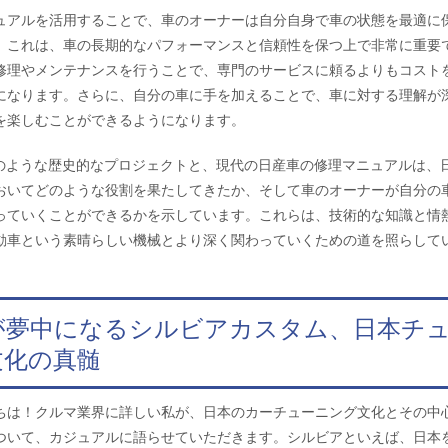
ュアルを活用することで、車のオーナーは自分自身で車の状態を最適に
。これは、車の長期的なパフォーマンスと信頼性を保つ上で非常に重要
修理やメンテナンスを行うことで、専門のサービスに頼るよりもコスト
になります。さらに、自分の車に手を加えることで、車に対する理解が
を楽しむことができるようになります。
0Xのような歴史的なプロジェクトと、現代の日産車の修理マニュアルは、
おいてどのような役割を果たしてきたか、そして車のオーナーが自分の
っていくことができるかを示しています。これらは、技術的な知識と情
動車という素晴らしい機械とより深く関わっていくための道を照らして
性が夢中になるシルビアカスタム、日本チ
文化の真髄
ちは！クルマ業界に詳しい私が、日本のカーチューニング文化とその中
ついて、カジュアルに語らせていただきます。シルビアといえば、日本