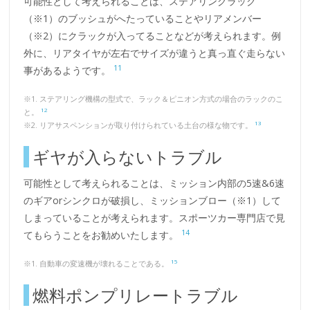
可能性として考えられることは、ステアリングラック
（※1）のブッシュがへたっていることやリアメンバー
（※2）にクラックが入ってることなどが考えられます。例
外に、リアタイヤが左右でサイズが違うと真っ直ぐ走らない
11
事があるようです。
※1. ステアリング機構の型式で、ラック＆ピニオン方式の場合のラックのこ
12
と。
13
※2. リアサスペンションが取り付けられている土台の様な物です。
ギヤが入らないトラブル
可能性として考えられることは、ミッション内部の5速&6速
のギアorシンクロが破損し、ミッションブロー（※1）して
しまっていることが考えられます。スポーツカー専門店で見
14
てもらうことをお勧めいたします。
15
※1. 自動車の変速機が壊れることである。
燃料ポンプリレートラブル