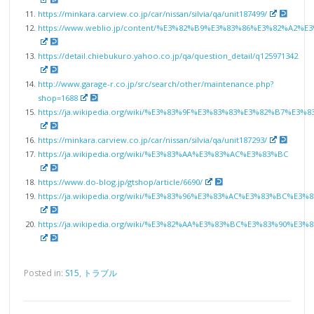
https://minkara.carview.co.jp/car/nissan/silvia/qa/unit187499/
https://www.weblio.jp/content/%E3%82%B9%E3%83%86%E3%82%A
https://detail.chiebukuro.yahoo.co.jp/qa/question_detail/q125971342
http://www.garage-r.co.jp/src/search/other/maintenance.php?
shop=1688
https://ja.wikipedia.org/wiki/%E3%83%9F%E3%83%83%E3%82%B7%
https://minkara.carview.co.jp/car/nissan/silvia/qa/unit187293/
https://ja.wikipedia.org/wiki/%E3%83%AA%E3%83%AC%E3%83%BC
https://www.do-blog.jp/gtshop/article/6690/
https://ja.wikipedia.org/wiki/%E3%83%96%E3%83%AC%E3%83%BC
https://ja.wikipedia.org/wiki/%E3%82%AA%E3%83%BC%E3%83%90%
Posted in:
S15
,
トラブル