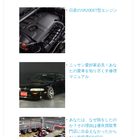
日産のSR20DET型エンジン
ニッサン愛好家必見！あな
たの愛車を知り尽くす修理
マニュアル
あなたは、なぜ損をしたの
か？その理由は優良買取専
門店に出会えなかったから
だ！超厳選5社紹介