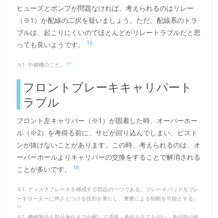
ヒューズとポンプが問題なければ、考えられるのはリレー
（※1）か配線の二択を疑いましょう。ただ、配線系のトラ
ブルは、起こりにくいのでほとんどがリレートラブルだと思
16
っても良いようです。
17
※1. 中継機のこと。
フロントブレーキキャリパート
ラブル
フロント左キャリパー（※1）が固着した時、オーバーホー
ル（※2）を考得る前に、サビが回り込んでしまい、ピスト
ンが抜けないことがあります。この時、考えられるのは、オ
ーバーホールよりキャリパーの交換をすることで解消される
18
ことが多いです。
※1. ディスクブレーキを構成する部品の一つである。ブレーキパッドをブレ
ーキローターに押さえつける役割を果たし、摩擦による制動を可能とする。
19
※2. 機械製品を部品単位まで分解して清掃・再組み立てを行い、新品時の性