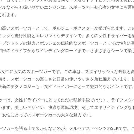
フルながらも扱いやすいエンジンは、スポーツカー初心者の女性にも運
くれます。
の高いスポーツカーとして、ポルシェ・ボクスターが挙げられます。こ
ミックな走行性能とエレガントなデザインで、多くの女性ドライバーを
ープントップの魅力とポルシェの伝統的なスポーツカーとしての性能が
市部のドライブからワインディングロードまで、さまざまなシーンで楽
。
4も女性に人気のスポーツカーです。この車は、スタイリッシュな外観と
備え、スポーツカーの楽しさと日常の使いやすさを兼ね備えています。
最新のテクノロジーも、女性ドライバーにとって魅力的なポイントです
カーは、女性ドライバーにとってただの移動手段ではなく、ライフスタ
います。美しいデザイン、快適な運転環境、そしてエキサイティングな
、女性にとってのスポーツカーの大きな魅力です。
ーツカーを語る上で欠かせないのが、メルセデス・ベンツのSLKです。