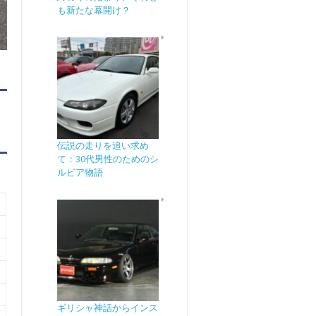
も新たな幕開け？
ル
伝説の走りを追い求め
て：30代男性のためのシ
ルビア物語
ギリシャ神話からインス