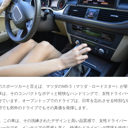
のスポーツカーと言えば、マツダのMX-5（マツダ・ロードスター）が挙
車は、そのコンパクトなボディと軽快なハンドリングで、女性ドライバ
けています。オープントップでのドライブは、日常を忘れさせる特別な
部でも郊外のドライブでもその真価を発揮します。
T。この車は、その洗練されたデザインと高い品質感で、女性ドライバー
い一台です。インテリアの質感も高く、快適なドライビング環境を提供