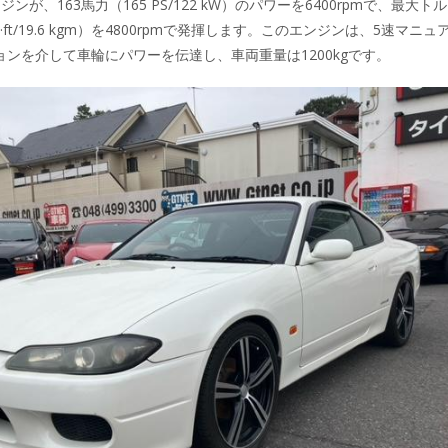
ンが、163馬力（165 PS/122 kW）のパワーを6400rpmで、最大トル
 lb·ft/19.6 kgm）を4800rpmで発揮します。このエンジンは、5速マニュ
ンを介して車輪にパワーを伝達し、車両重量は1200kgです。