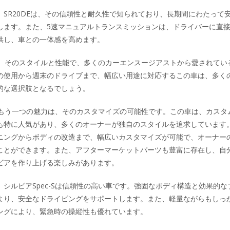
、SR20DEは、その信頼性と耐久性で知られており、長期間にわたって
します。また、5速マニュアルトランスミッションは、ドライバーに直
供し、車との一体感を高めます。
Sは、そのスタイルと性能で、多くのカーエンスージアストから愛されてい
の使用から週末のドライブまで、幅広い用途に対応するこの車は、多く
的な選択肢となるでしょう。
Sのもう一つの魅力は、そのカスタマイズの可能性です。この車は、カスタ
も特に人気があり、多くのオーナーが独自のスタイルを追求しています
ニングからボディの改造まで、幅広いカスタマイズが可能で、オーナー
ことができます。また、アフターマーケットパーツも豊富に存在し、自
ビアを作り上げる楽しみがあります。
シルビアSpec-Sは信頼性の高い車です。強固なボディ構造と効果的な
より、安全なドライビングをサポートします。また、軽量ながらもしっ
ングにより、緊急時の操縦性も優れています。