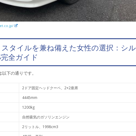
et.co.jp/
とスタイルを兼ね備えた女性の選択：シ
-S完全ガイド
は以下の通りです。
2ドア固定ヘッドクーペ、2+2座席
4445mm
1200kg
自然吸気のガソリンエンジン
2リットル、1998cm3