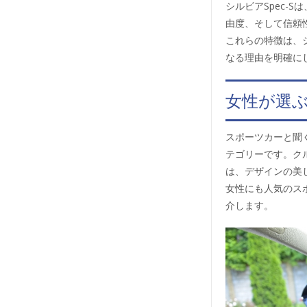
シルビアSpec-
由度、そして信頼
これらの特徴は、シ
なる理由を明確に
女性が選
スポーツカーと聞
テゴリーです。ク
は、デザインの美
女性にも人気のス
介します。