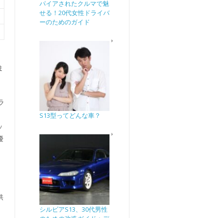
パイアされたクルマで魅
せる！20代女性ドライバ
ーのためのガイド
ま
ラ
S13型ってどんな車？
ッ
優
、
供
シルビアS13、30代男性