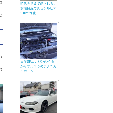
自
時代を超えて愛される：
女性目線で見るシルビア
。
S10の進化
と
カ
の
日産SRエンジンの特徴
、
から学ぶ３つのテクニカ
紹
ルポイント