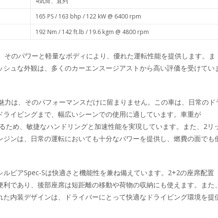
4気筒、直列
165 PS / 163 bhp / 122 kW @ 6400 rpm
192 Nm / 142 ft.lb / 19.6 kgm @ 4800 rpm
Sは、そのパワーと軽量なボディにより、優れた運転性能を提供します。ま
ッシュな外観は、多くのカーエンスージアストから高い評価を受けてい
Sの魅力は、そのパフォーマンスだけに留まりません。この車は、日常のド
ドライビングまで、幅広いシーンでの使用に適しています。車重が
であるため、敏捷なハンドリングと加速性能を実現しています。また、2リ
ンジンは、日常の運転においても十分なパワーを提供し、燃費の面でも
ルビアSpec-Sは快適さと機能性を兼ね備えています。2+2の座席配置
便利であり、後部座席は短距離の移動や荷物の収納にも使えます。また
れた内装デザインは、ドライバーにとって快適なドライビング環境を提