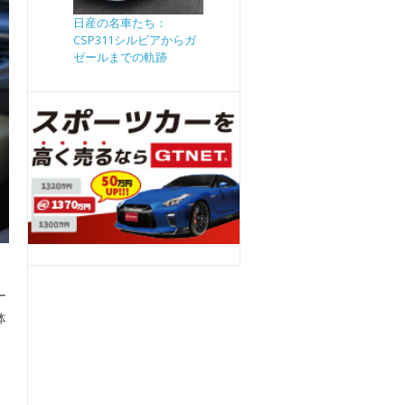
日産の名車たち：
CSP311シルビアからガ
ゼールまでの軌跡
ー
体
し