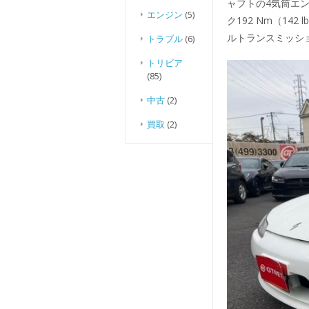
ャフトの4気筒エンジ
エンジン
(5)
ク192 Nm（142
ルトランスミッショ
トラブル
(6)
トリビア
(85)
中古
(2)
買取
(2)