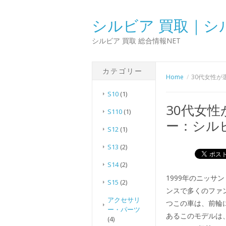
シルビア 買取｜シ
シルビア 買取 総合情報NET
カテゴリー
Home
30代女性が
S10
(1)
30代女
S110
(1)
ー：シルビ
S12
(1)
S13
(2)
S14
(2)
1999年のニッサ
S15
(2)
ンスで多くのファ
アクセサリ
つこの車は、前輪
ー・パーツ
あるこのモデルは
(4)