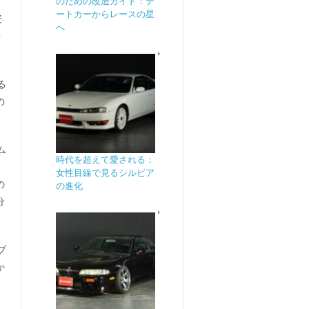
のための改造ガイド：デ
ートカーからレースの星
安
へ
接
る
の
ム
時代を超えて愛される：
。
女性目線で見るシルビア
の
の進化
分
ブ
か