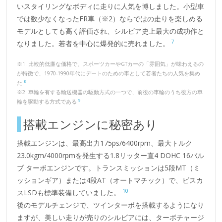
いスタイリングなボディに走りに人気を博しました。小型車
では数少なくなったFR車（※2）ならではの走りを楽しめる
モデルとしても高く評価され、シルビア史上最大の成功作と
7
なりました。若者を中心に爆発的に売れました。
※1. 比較的低廉な価格で、スポーツカーやGTカーの「雰囲気」が味わえるの
が特徴で、1970-1990年代にデートのための車として若者たちの人気を集め
8
た
※2. 車輪を有する輸送機器の駆動方式の一つで、前後の車輪のうち後方の車
9
輪を駆動する方式である
搭載エンジンに秘密あり
搭載エンジンは、最高出力175ps/6400rpm、最大トルク
23.0kgm/4000rpmを発生する1.8リッター直4 DOHC 16バル
ブ ターボエンジンです。トランスミッションは5段MT（ミ
ッションギア）または4段AT（オートマチック）で、ビスカ
10
スLSDも標準装備していました。
後のモデルチェンジで、ツインターボを搭載するようになり
ますが、美しい走りが売りのシルビアには、ターボチャージ