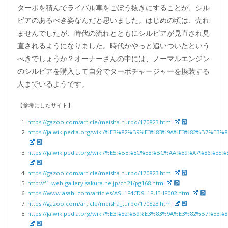
ターボを積んでライバル車をごぼう抜きにすることが、シル
ビアのあるべき姿なんだと思いました。はじめの頃は、売れ
ませんでしたが、時代の流れとともにシルビアが見直され見
直されるようになりました。時代がやっと追いついたという
べきでしょうか？オーナーさんの中には、ノーマルエンジン
のシルビアを購入して自分でターボチャージャーを換装する
人までいるようです。
【参考にしたサイト】
https://gazoo.com/article/meisha_turbo/170823.html
https://ja.wikipedia.org/wiki/%E3%82%B9%E3%83%9A%E3%82%B7
https://ja.wikipedia.org/wiki/%E5%BE%8C%E8%BC%AA%E9%A7%86%E5
https://gazoo.com/article/meisha_turbo/170823.html
http://f1-web-gallery.sakura.ne.jp/cn21/pg168.html
https://www.asahi.com/articles/ASL1F4CD9L1FUEHF002.html
https://gazoo.com/article/meisha_turbo/170823.html
https://ja.wikipedia.org/wiki/%E3%82%B9%E3%83%9A%E3%82%B7