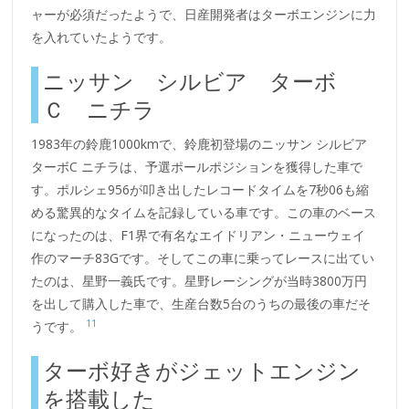
ャーが必須だったようで、日産開発者はターボエンジンに力
を入れていたようです。
ニッサン シルビア ターボ
Ｃ ニチラ
1983年の鈴鹿1000kmで、鈴鹿初登場のニッサン シルビア
ターボC ニチラは、予選ポールポジションを獲得した車で
す。ポルシェ956が叩き出したレコードタイムを7秒06も縮
める驚異的なタイムを記録している車です。この車のベース
になったのは、F1界で有名なエイドリアン・ニューウェイ
作のマーチ83Gです。そしてこの車に乗ってレースに出てい
たのは、星野一義氏です。星野レーシングが当時3800万円
を出して購入した車で、生産台数5台のうちの最後の車だそ
11
うです。
ターボ好きがジェットエンジン
を搭載した