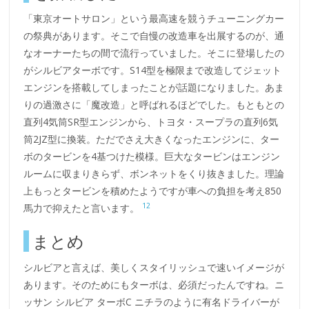
「東京オートサロン」という最高速を競うチューニングカー
の祭典があります。そこで自慢の改造車を出展するのが、通
なオーナーたちの間で流行っていました。そこに登場したの
がシルビアターボです。S14型を極限まで改造してジェット
エンジンを搭載してしまったことが話題になりました。あま
りの過激さに「魔改造」と呼ばれるほどでした。もともとの
直列4気筒SR型エンジンから、トヨタ・スープラの直列6気
筒2JZ型に換装。ただでさえ大きくなったエンジンに、ター
ボのタービンを4基つけた模様。巨大なタービンはエンジン
ルームに収まりきらず、ボンネットをくり抜きました。理論
上もっとタービンを積めたようですが車への負担を考え850
12
馬力で抑えたと言います。
まとめ
シルビアと言えば、美しくスタイリッシュで速いイメージが
あります。そのためにもターボは、必須だったんですね。ニ
ッサン シルビア ターボC ニチラのように有名ドライバーが