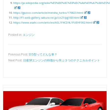
https://ja.wikipedia.org/wiki/%E5%BE%8C%E8%BC%AA%E9%A7%86%E5
https://gazoo.com/article/meisha_turbo/170823.html
http://f1-web-gallery.sakura.ne.jp/cn21/pg168.html
https://www.asahi.com/articles/ASL1F4CD9L1FUEHF002.html
Posted in:
エンジン
Previous Post:
S15型ってどんな車？
Next Post:
日産SRエンジンの特徴から学ぶ３つのテクニカルポイント