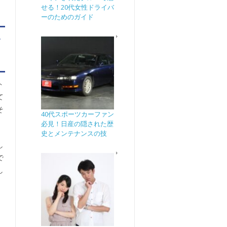
せる！20代女性ドライバ
ーのためのガイド
哲
ト
て
そ
40代スポーツカーファン
必見！日産の隠された歴
史とメンテナンスの技
し
で
し