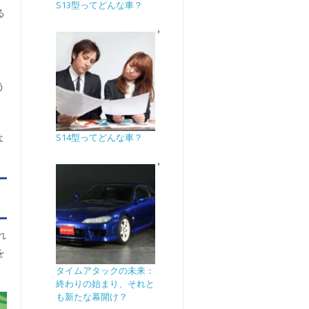
S13型ってどんな車？
る
う
よ
S14型ってどんな車？
き
れ
を
タイムアタックの未来：
終わりの始まり、それと
も新たな幕開け？