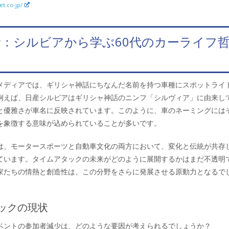
et.co.jp/
：シルビアから学ぶ60代のカーライフ
メディアでは、ギリシャ神話にちなんだ名前を持つ車種にスポットライ
例えば、日産シルビアはギリシャ神話のニンフ「シルヴィア」に由来し
と優雅さが車名に反映されています。このように、車のネーミングには
を象徴する意味が込められていることが多いです。
は、モータースポーツと自動車文化の両方において、変化と伝統が共存
ています。タイムアタックの未来がどのように展開するかはまだ不透明
家たちの情熱と創造性は、この分野をさらに発展させる原動力となるで
ックの現状
ベントの参加者減少は、どのような要因が考えられるでしょうか？