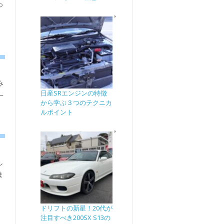
っ
み
日産SRエンジンの特徴
一
から学ぶ３つのテクニカ
ルポイント
し
ま
ドリフトの新星！20代が
注目すべき200SX S13の