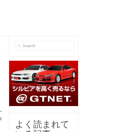
指
ー
参
よく読まれて