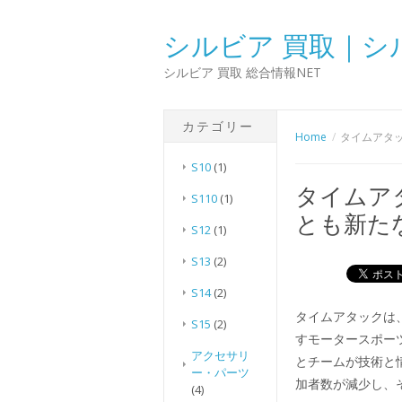
シルビア 買取｜シ
シルビア 買取 総合情報NET
カテゴリー
Home
タイムアタ
S10
(1)
タイムア
S110
(1)
とも新た
S12
(1)
S13
(2)
S14
(2)
タイムアタックは
S15
(2)
すモータースポー
アクセサリ
とチームが技術と
ー・パーツ
加者数が減少し、
(4)