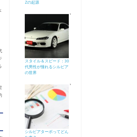
Zの起源
本
代
ジ
スタイル＆スピード：30
る
代男性が憧れるシルビア
の世界
世
的
シルビアターボってどん