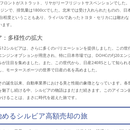
で、フロントがストラット、リヤがリーフリジットサスペンションでした。
ジンで、排気量は1800ccでした。北米では受け入れられたものの、日
00台程度ということもあり、ライバルであったトヨタ・セリカには敵わな
います。
ビア：多様性の拡大
たS12シルビアは、さらに多くのバリエーションを提供しました。この世
ンジンオプションが用意され、特に日本市場では、DOHCのFJ20エン
ルが注目を集めました。また、この世代から、日産240RSとして知られ
し、モータースポーツの世界で日産の名を高めました。
その誕生以来、自動車業界における美と性能の象徴となっています。各
を魅了し続ける中、シルビアの物語はまだまだ続きます。このアイコン
かけることは、まさに時代を超えた旅です。
始めるシルビア高額売却の旅