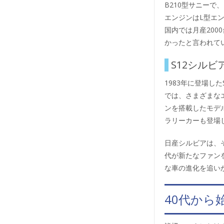
B210型サニー
エンジンはL型エン
国内では月産20
かったと言われて
S12シル
1983年に登場し
では、さまざまなエ
ンを搭載したモデ
ラリーカーも登場
日産シルビアは、
代が新たなファン
な車の進化を追い
40代から