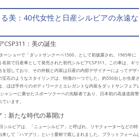
る美：40代女性と日産シルビアの永遠な
CSP311：美の誕生
ーターショーで「ダットサンクーペ1500」として初披露され、1965年に
う名前で日産車として発売された初代シルビアCSP311。この車は、ギ
名を冠しており、その外観と内装は日産の内部デザイナーによってデザ
の宝石のようなスタイリングは、特徴の一つでした。約550台しか生産
は、ほぼ手作りのボディワークとエレガントな内装をダットサンフェア
311のシャシーに乗せたスポーツクーペの先駆者であり、日本初の高速道路
れています。
ビア：新たな時代の幕開け
2代目シルビアは、「ニューシルビア」と呼ばれ、リヤクォーターなどの特
由来して「ハマグリ」という愛称で親しまれました。プラットフォーム