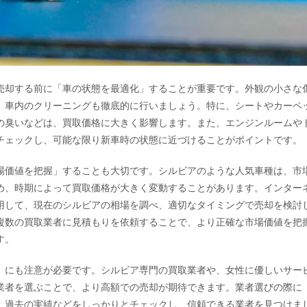
売却する前に「車の状態を最適化」することが重要です。外観の小さな
、車内のクリーニングも徹底的に行いましょう。特に、シートやカーペ
の臭いなどは、買取価格に大きく影響します。また、エンジンルームや
チェックし、可能な限り新車時の状態に近づけることがポイントです。
場価値を把握」することも大切です。シルビアのような人気車種は、市
め、時期によって買取価格が大きく変動することがあります。インター
用して、現在のシルビアの相場を調べ、適切なタイミングで売却を検討
複数の買取業者に見積もりを依頼することで、より正確な市場価値を把
す。
」にも注意が必要です。シルビア専門の買取業者や、女性に優しいサー
業者を選ぶことで、より高額での売却が期待できます。業者選びの際に
、過去の実績などをしっかりとチェックし、信頼できる業者を見つけま