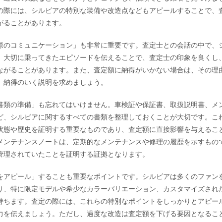
の際には、シルビアの特別な装備や改造点などもアピールすることで、
がることがあります。
際のコミュニケーション」も非常に重要です。査定士との会話の中で、
、大切に乗ってきたエピソードを伝えることで、査定士の印象を良くし
ながることがあります。また、査定額に納得がいかない場合は、その理
、納得のいく説明を求めましょう。
書類の準備」も忘れてはいけません。車検証や保証書、取扱説明書、メ
ど、シルビアに関するすべての書類を整理しておくことが大切です。こ
状態や歴史を証明する重要なものであり、査定額に直接影響を与えるこ
メンテナンスノートは、定期的なメンテナンスや修理の履歴を示すもの
管理されていたことを証明する証拠となります。
をアピール」することも重要なポイントです。シルビアは多くのファン
り、特に限定モデルや希少なカラーバリエーション、カスタマイズされ
持ちます。査定の際には、これらの特別なポイントをしっかりとアピー
力を伝えましょう。ただし、過度な改造は査定額を下げる要因となるこ