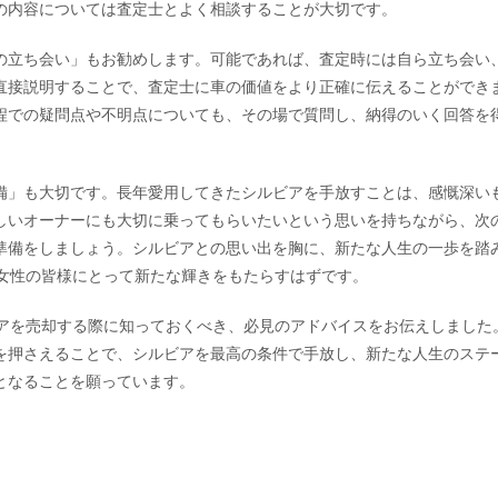
の内容については査定士とよく相談することが大切です。
の立ち会い」もお勧めします。可能であれば、査定時には自ら立ち会い
直接説明することで、査定士に車の価値をより正確に伝えることができ
程での疑問点や不明点についても、その場で質問し、納得のいく回答を
。
備」も大切です。長年愛用してきたシルビアを手放すことは、感慨深い
しいオーナーにも大切に乗ってもらいたいという思いを持ちながら、次
準備をしましょう。シルビアとの思い出を胸に、新たな人生の一歩を踏
代女性の皆様にとって新たな輝きをもたらすはずです。
ビアを売却する際に知っておくべき、必見のアドバイスをお伝えしました
を押さえることで、シルビアを最高の条件で手放し、新たな人生のステ
となることを願っています。