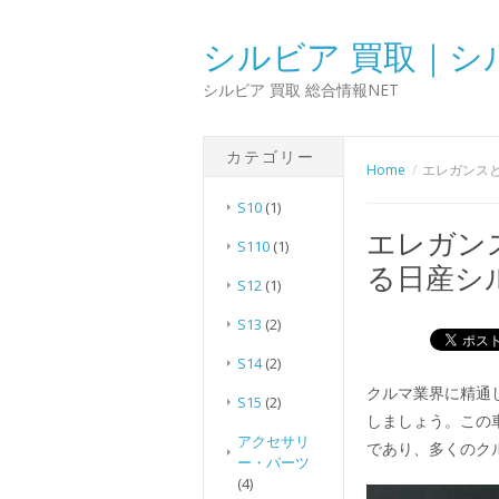
シルビア 買取｜シ
シルビア 買取 総合情報NET
カテゴリー
Home
エレガンス
S10
(1)
エレガン
S110
(1)
る日産シ
S12
(1)
S13
(2)
S14
(2)
クルマ業界に精通
S15
(2)
しましょう。この
アクセサリ
であり、多くのク
ー・パーツ
(4)