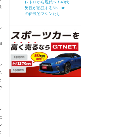
レトロから現代へ！40代
査
男性が熱狂するNissan
の伝説的マシンたち
シ
、
由
ン
れ
と
で
を
た
ル
と