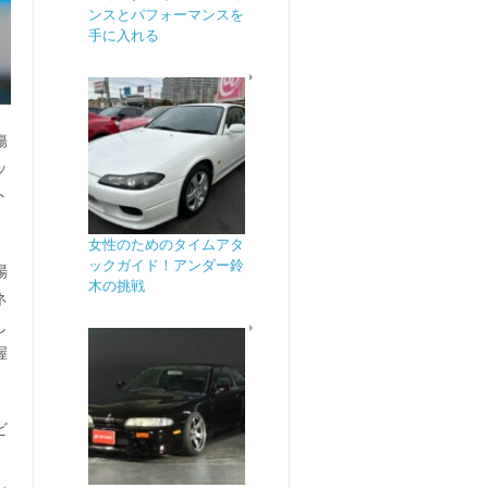
ンスとパフォーマンスを
手に入れる
傷
ッ
ト
女性のためのタイムアタ
ックガイド！アンダー鈴
場
木の挑戦
ネ
し
握
ビ
し