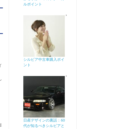
ルポイント
リ
シルビア中古車購入ポイ
ント
イ
さ
レ
警
日産デザインの裏話：60
は
代が知るべきシルビアと