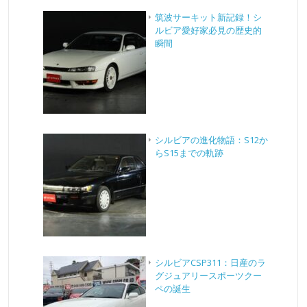
筑波サーキット新記録！シ
ルビア愛好家必見の歴史的
瞬間
シルビアの進化物語：S12か
らS15までの軌跡
シルビアCSP311：日産のラ
グジュアリースポーツクー
ペの誕生