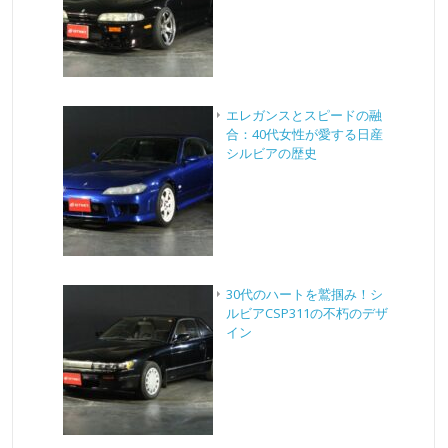
エレガンスとスピードの融
合：40代女性が愛する日産
シルビアの歴史
30代のハートを鷲掴み！シ
ルビアCSP311の不朽のデザ
イン