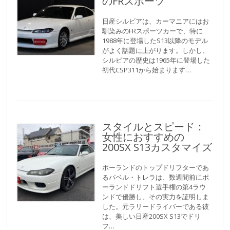
のFRスポーツ
日産シルビアは、カーマニアにはお
馴染みのFRスポーツカーで、特に
1988年に登場したS13以降のモデル
がよく話題に上がります。しかし、
シルビアの歴史は1965年に登場した
初代CSP311から始まります…
スタイルとスピード：
女性におすすめの
200SX S13カスタマイズ
ポーランドのトップドリフターであ
るパベル・トレラは、数週間前にポ
ーランドドリフト選手権の第4ラウ
ンドで優勝し、その実力を証明しま
した。元ラリードライバーである彼
は、美しい日産200SX S13でドリ
フ…