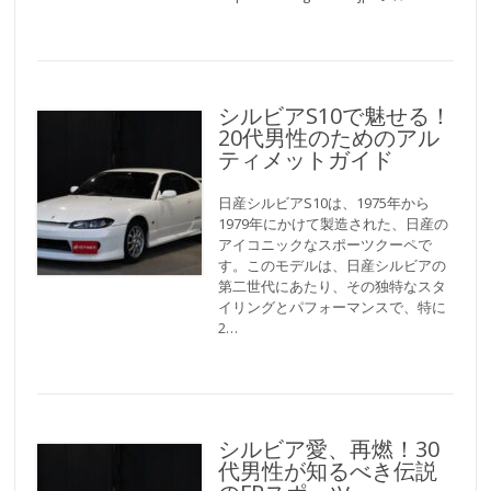
シルビアS10で魅せる！
20代男性のためのアル
ティメットガイド
日産シルビアS10は、1975年から
1979年にかけて製造された、日産の
アイコニックなスポーツクーペで
す。このモデルは、日産シルビアの
第二世代にあたり、その独特なスタ
イリングとパフォーマンスで、特に
2…
シルビア愛、再燃！30
代男性が知るべき伝説