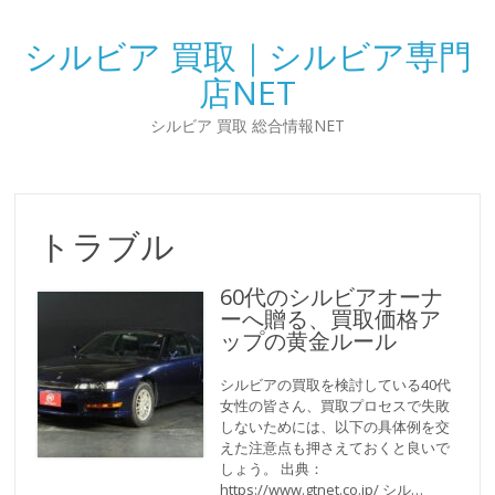
シルビア 買取｜シルビア専門
店NET
シルビア 買取 総合情報NET
トラブル
60代のシルビアオーナ
ーへ贈る、買取価格ア
ップの黄金ルール
シルビアの買取を検討している40代
女性の皆さん、買取プロセスで失敗
しないためには、以下の具体例を交
えた注意点も押さえておくと良いで
しょう。 出典：
https://www.gtnet.co.jp/ シル…