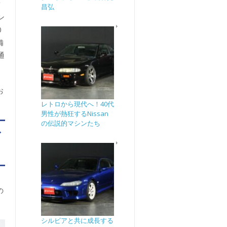
デ
昌弘
ン
0
備
通
お
レトロから現代へ！40代
男性が熱狂するNissan
の伝説的マシンたち
ア
の
シルビアと共に成長する