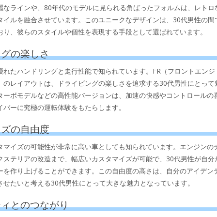
麗なラインや、80年代のモデルに見られる角ばったフォルムは、レトロ
タイルを融合させています。このユニークなデザインは、30代男性の間
おり、彼らのスタイルや個性を表現する手段として選ばれています。
ビングの楽しさ
優れたハンドリングと走行性能で知られています。FR（フロントエンジ
）のレイアウトは、ドライビングの楽しさを追求する30代男性にとって
ターボモデルなどの高性能バージョンは、加速の快感やコントロールの
イバーに究極の運転体験をもたらします。
マイズの自由度
タマイズの可能性が非常に高い車としても知られています。エンジンの
クステリアの改造まで、幅広いカスタマイズが可能で、30代男性が自分
ーを作り上げることができます。この自由度の高さは、自分のアイデン
させたいと考える30代男性にとって大きな魅力となっています。
ニティとのつながり