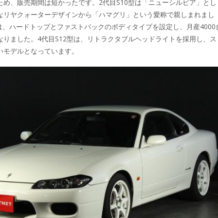
ため、販売期間は短かったです。2代目S10型は「ニューシルビア」とし
なリヤクォーターデザインから「ハマグリ」という愛称で親しまれまし
型は、ハードトップとファストバックのボディタイプを設定し、月産4000
なりました。4代目S12型は、リトラクタブルヘッドライトを採用し、ス
いモデルとなっています。