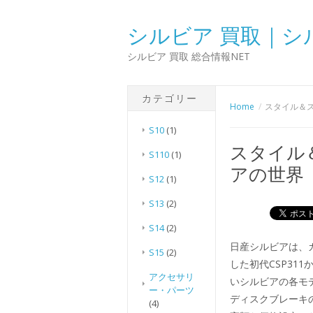
シルビア 買取｜シ
シルビア 買取 総合情報NET
カテゴリー
Home
スタイル＆
S10
(1)
スタイル
S110
(1)
アの世界
S12
(1)
S13
(2)
S14
(2)
日産シルビアは、
S15
(2)
した初代CSP3
アクセサリ
いシルビアの各モ
ー・パーツ
ディスクブレーキ
(4)