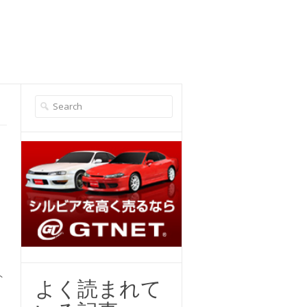
場
な
ト
よく読まれて
、