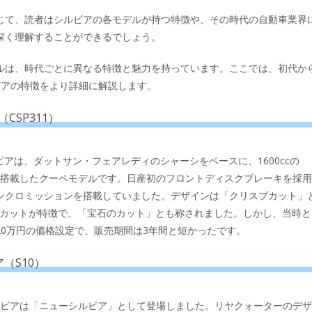
じて、読者はシルビアの各モデルが持つ特徴や、その時代の自動車業界
深く理解することができるでしょう。
ルは、時代ごとに異なる特徴と魅力を持っています。ここでは、初代か
ビアの特徴をより詳細に解説します。
CSP311）
ルビアは、ダットサン・フェアレディのシャーシをベースに、1600ccの
を搭載したクーペモデルです。日産初のフロントディスクブレーキを採
ンクロミッションを搭載していました。デザインは「クリスプカット」
カットが特徴で、「宝石のカット」とも称されました。しかし、当時と
20万円の価格設定で、販売期間は3年間と短かったです。
（S10）
シルビアは「ニューシルビア」として登場しました。リヤクォーターのデ