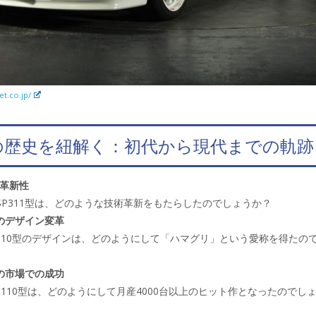
et.co.jp/
の歴史を紐解く：初代から現代までの軌跡
革新性
SP311型は、どのような技術革新をもたらしたのでしょうか？
のデザイン変革
S10型のデザインは、どのようにして「ハマグリ」という愛称を得たの
の市場での成功
S110型は、どのようにして月産4000台以上のヒット作となったのでし