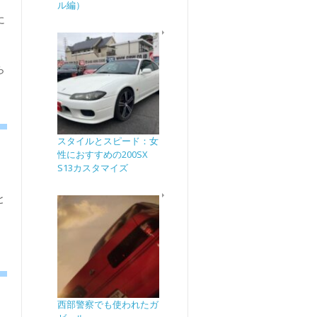
ル編）
に
ら
スタイルとスピード：女
性におすすめの200SX
S13カスタマイズ
用
と
西部警察でも使われたガ
ザ