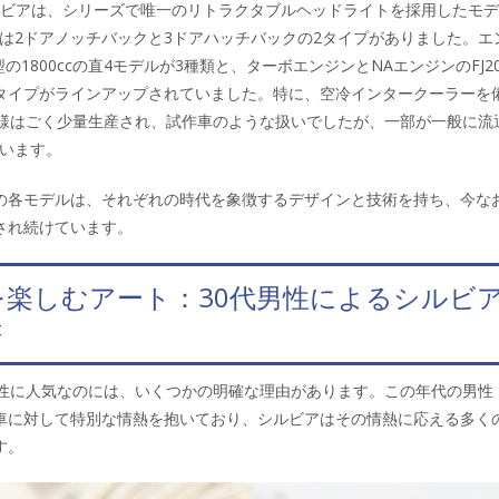
シルビアは、シリーズで唯一のリトラクタブルヘッドライトを採用したモ
は2ドアノッチバックと3ドアハッチバックの2タイプがありました。エ
型の1800ccの直4モデルが3種類と、ターボエンジンとNAエンジンのFJ2
タイプがラインアップされていました。特に、空冷インタークーラーを
仕様はごく少量生産され、試作車のような扱いでしたが、一部が一般に流
います。
の各モデルは、それぞれの時代を象徴するデザインと技術を持ち、今な
され続けています。
を楽しむアート：30代男性によるシルビ
書
男性に人気なのには、いくつかの明確な理由があります。この年代の男性
車に対して特別な情熱を抱いており、シルビアはその情熱に応える多く
す。