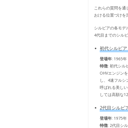
これらの質問を通
おける位置づけを
シルビアの各モデ
4代目までのシル
初代シルビア（
登場年
: 1965年
特徴
: 初代シ
OHVエンジン
し、4速フルシ
呼ばれる美しい
しては高額な1
2代目シルビア
登場年
: 1975年
特徴
: 2代目