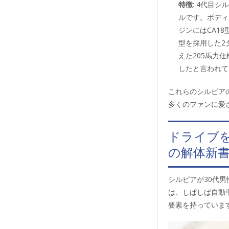
特徴
: 4代目
ルです。ボディ
ジンにはCA18
型を採用した2
えた205馬力
したと言われて
これらのシルビア
多くのファンに愛
ドライブ
の解体新
シルビアが30代
は、しばしば自動
要素を持っていま