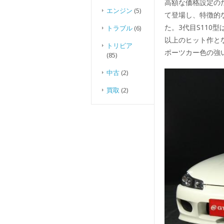
高額な価格設定の
エンジン
(5)
て登場し、特徴的
た。3代目S110
トラブル
(6)
以上のヒット作と
トリビア
ポーツカー色の強
(85)
中古
(2)
買取
(2)