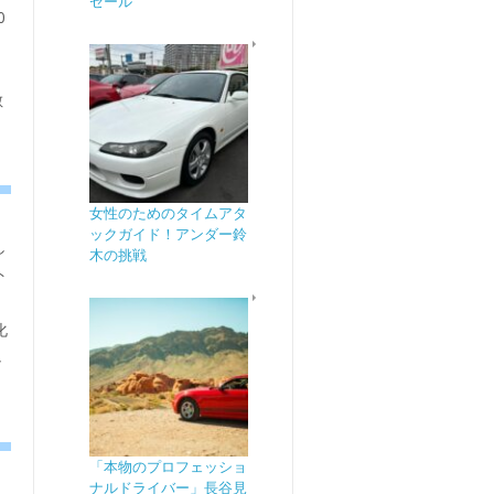
ゼール
0
敵
女性のためのタイムアタ
ックガイド！アンダー鈴
し
木の挑戦
ト
化
し
「本物のプロフェッショ
ナルドライバー」長谷見